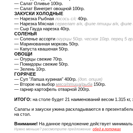
— Салат Оливье 100гр.
— Салат Винегрет овощной 100гр.
ЗАКУСКИ ХОЛОДНЫЕ
— Нарезка Рыбная
лосось с/с
40гр.
— Нарезка Мясная
сервелат в/к, филе птицы в/к, филе г
— Сыр Гауда нарезка 40гр.
СОЛЕНЬЯ
— Соленье ассорти
огурцы 50гр. чеснок 10гр. перец 5 гр
— Маринованная морковь 50гр.
— Капуста квашеная 50гр.
ОВОЩИ
— Огурцы свежие 70гр.
— Помидоры свежие 50гр.
— Зелень 10гр.
ГОРЯЧЕЕ
— Суп "Лапша куриная" 400гр.
(доп. опция)
— Второе на выбор
мясо/птица/рыба
150гр.
— гарнир картофель отварной 200гр.
ИТОГО:
на столе будет 21 наименований весом 1.315 кг, 
Салаты и закуски ужина раскладываются в презентабель
на стол.
Внимание!
На данное предложение действует минимальны
Нужно меньше? рассмотрите предложение:
обед в лоточках