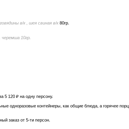
овядины в/к , шея свиная в/к
80гр.
. черемша 10гр.
за 5 120
на одну персону.
ные одноразовые контейнеры, как общие блюда, а горячее порц
й заказ от 5-ти персон.