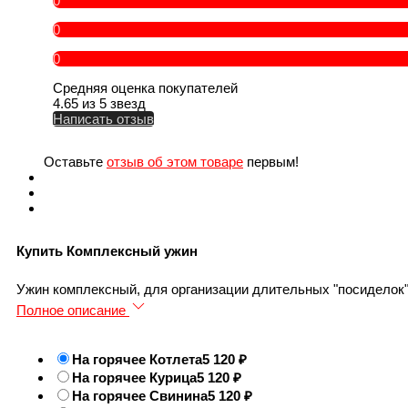
0
0
0
Средняя оценка покупателей
4.65 из 5 звезд
Написать отзыв
Оставьте
отзыв об этом товаре
первым!
Купить Комплексный ужин
Ужин комплексный, для организации длительных "посиделок"
Полное описание
На горячее Котлета
5 120
На горячее Курица
5 120
На горячее Свинина
5 120