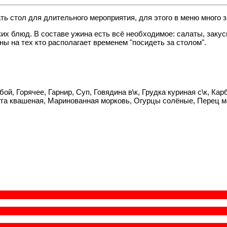
ь стол для длительного мероприятия, для этого в меню много з
их блюд. В составе ужина есть всё необходимое: салаты, закус
ы на тех кто располагает временем "посидеть за столом".
ой, Горячее, Гарнир, Суп, Говядина в\к, Грудка куриная с\к, Кар
ста квашеная, Маринованная морковь, Огурцы солёные, Перец 