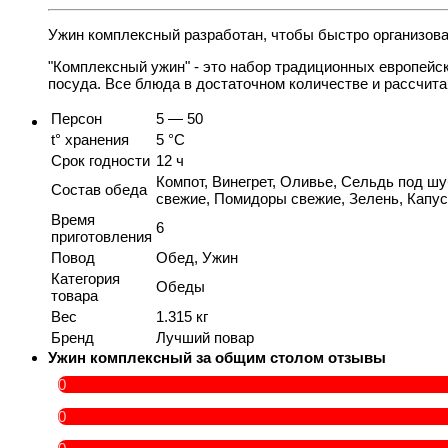
Ужин комплексный разработан, чтобы быстро организоват
"Комплексный ужин" - это набор традиционных европейск
посуда. Все блюда в достаточном количестве и рассчитан
Персон
5 — 50
t° хранения
5 °C
Срок годности
12 ч
Компот, Винегрет, Оливье, Сельдь под шуб
Состав обеда
свежие, Помидоры свежие, Зелень, Капу
Время
6
приготовления
Повод
Обед, Ужин
Категория
Обеды
товара
Вес
1.315 кг
Бренд
Лучший повар
Ужин комплексный за общим столом отзывы
0
0