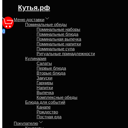
регион доставки:
Кутья.рф
Москва
Меню доставки
Поминальные обеды
Поминальные наборы
0
Поминальные блюда
Ужин комплексный за общим
Поминальная выпечка
Поминальные напитки
Поминальные супа
Главная
Ритуальные принадлежности
Кулинария
Кулинария
Комплексные обеды
Салаты
Первые блюда
maximum
Вторые блюда
Закуски
Гарниры
Напитки
Выпечка
Комплексные обеды
Блюда для событий
Канапе
Рождество
Постная еда
Покупателю