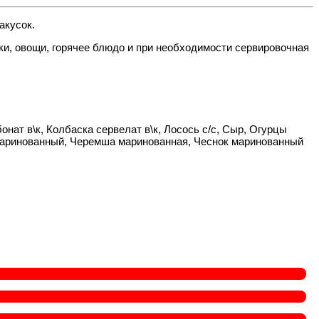
акусок.
ки, овощи, горячее блюдо и при необходимости сервировочная
бонат в\к, Колбаска сервелат в\к, Лосось с/с, Сыр, Огурцы
маринованный, Черемша маринованная, Чеснок маринованный