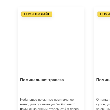
ПОМИНКИ
ЛАЙТ
ПОМИ
Поминальная трапеза
Помин
Небольшое но сытное поминальное
Оптимал
меню, для организации "мобильных"
супом, д
поминок за общим столом от 4-х персон.
за общим