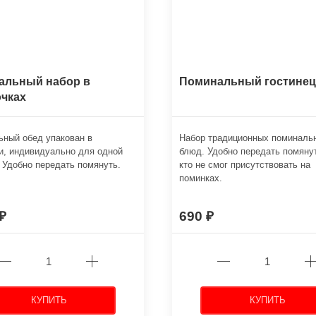
альный набор в
Поминальный гостинец
чках
ный обед упакован в
Набор традиционных поминаль
и, индивидуально для одной
блюд. Удобно передать помяну
 Удобно передать помянуть.
кто не смог присутствовать на
поминках.
690
КУПИТЬ
КУПИТЬ