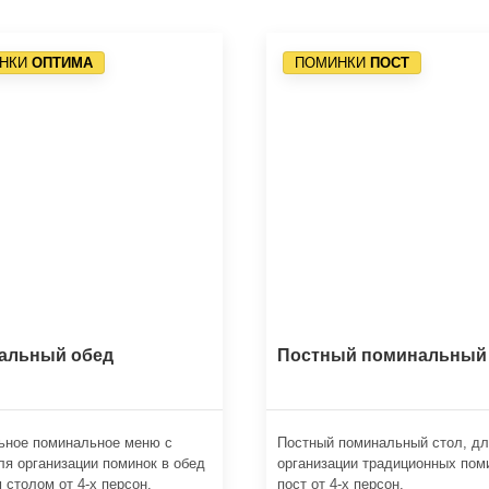
НКИ
ОПТИМА
ПОМИНКИ
ПОСТ
альный обед
Постный поминальный
ьное поминальное меню с
Постный поминальный стол, д
ля организации поминок в обед
организации традиционных пом
 столом от 4-х персон.
пост от 4-х персон.