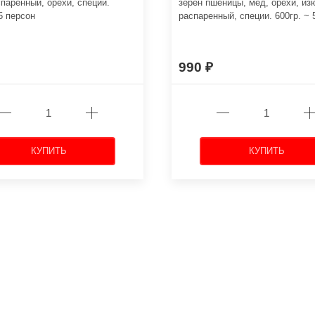
паренный, орехи, специи.
зёрен пшеницы, мёд, орехи, из
 5 персон
распаренный, специи. 600гр. ~ 
990
КУПИТЬ
КУПИТЬ