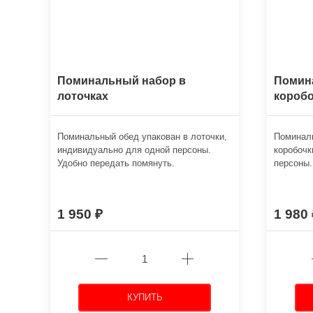
Поминальный набор в
Помин
лоточках
коробо
Поминальный обед упакован в лоточки,
Поминаль
индивидуально для одной персоны.
коробочк
Удобно передать помянуть.
персоны.
1 950
1 980
КУПИТЬ