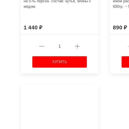
на 5-ть персон. состав: кутья, блины с
изюм рас
мёдом.
600гр. ~
1 440
890
КУПИТЬ