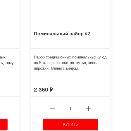
Поминальный набор #2
ных
Набор традиционных поминальных блюд
ть, тому
на 5-ть персон. состав: кутья, кисель,
пирожки, блины с мёдом.
2 360
КУПИТЬ