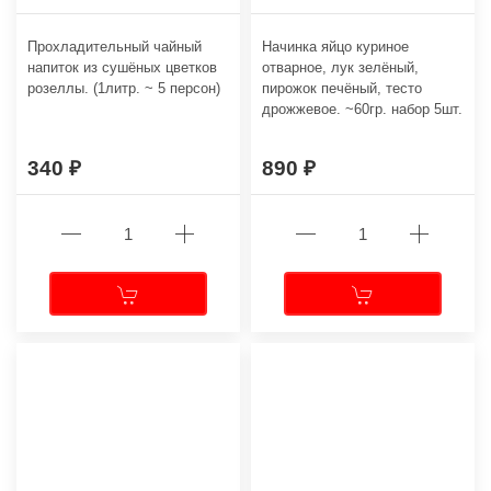
Прохладительный чайный
Начинка яйцо куриное
напиток из сушёных цветков
отварное, лук зелёный,
розеллы. (1литр. ~ 5 персон)
пирожок печёный, тесто
дрожжевое. ~60гр. набор 5шт.
340
890