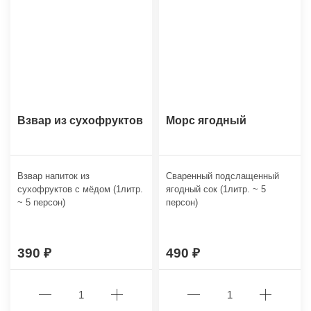
Взвар из сухофруктов
Морс ягодный
Взвар напиток из
Сваренный подслащенный
сухофруктов с мёдом (1литр.
ягодный сок (1литр. ~ 5
~ 5 персон)
персон)
390
490