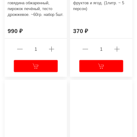
говядина обжаренный,
фруктов и ягод. (1литр. ~ 5
пирожок печёный, тесто
персон)
дрожжевое. ~60гр. набор 5шт.
990
370