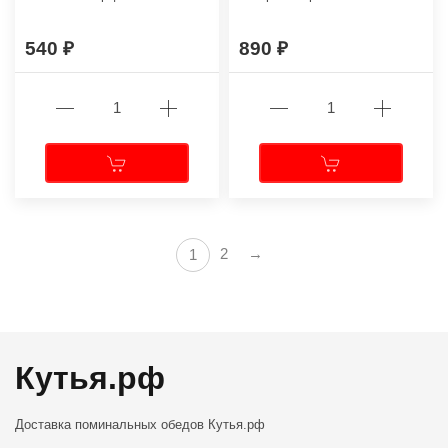
540
890
2
→
1
Кутья.рф
Доставка поминальных обедов
Кутья.рф