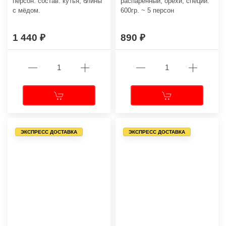
персон. состав: кутья, блины
распаренный, орехи, специи.
с мёдом.
600гр. ~ 5 персон
1 440
890
ЭКСПРЕСС ДОСТАВКА
ЭКСПРЕСС ДОСТАВКА