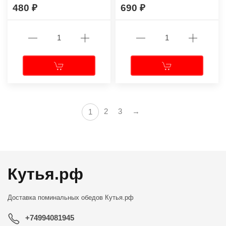
480
690
2
3
→
1
Кутья.рф
Доставка поминальных обедов
Кутья.рф
+74994081945