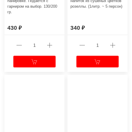
панировке. Подаётся с
напиток из сушёных цветков
гарниром на выбор. 130/200
розеллы. (1литр. ~ 5 персон)
гр.
430
340