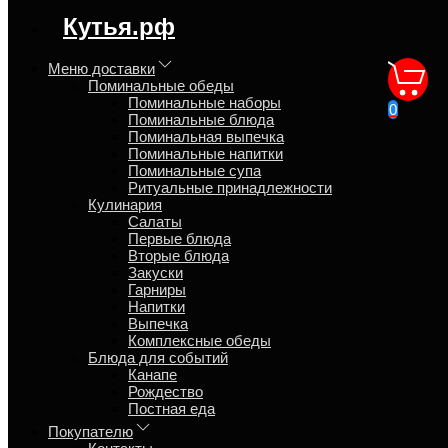
регион доставки:
Кутья.рф
Москва
Меню доставки
Поминальные обеды
Рецепт
Поминальные наборы
0
Поминальные блюда
Поминальная выпечка
Главная
Поминальные напитки
Кулинария
Поминальные супа
Первые блюда
Ритуальные принадлежности
Суп гороховый
Кулинария
Салаты
Обзор
Первые блюда
Отзывы
Вторые блюда
Рецепт
Закуски
Гарниры
Вода - 3 л
Напитки
Горох сушёный - 300 г (хорошо промыть, замочить 2ч)
Выпечка
Рёбрышки копчёные - 1 кг
Комплексные обеды
Сосиски (колбаски) копчёные - 2-3 шт.
Блюда для событий
В кипящую воду опустить рёбрышки и добавить горох.
Канапе
Варить на небольшом огне 60-70 минут.
Рождество
Постная еда
Достать рёбрышки для отделения мясо от костей
Покупателю