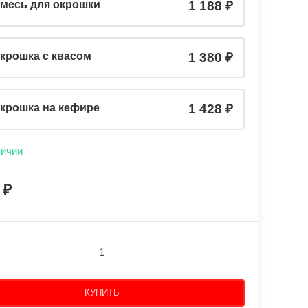
месь для окрошки
1 188
крошка с квасом
1 380
крошка на кефире
1 428
личии
8
КУПИТЬ