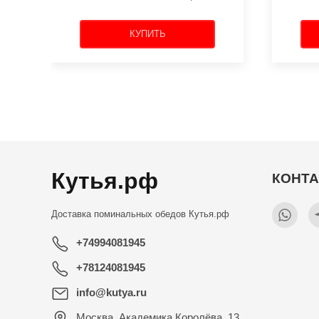
КУПИТЬ
Кутья.рф
КОНТ
Доставка поминальных обедов
Кутья.рф
+74994081945
+78124081945
info@kutya.ru
Москва
,
Академика Королёва, 13