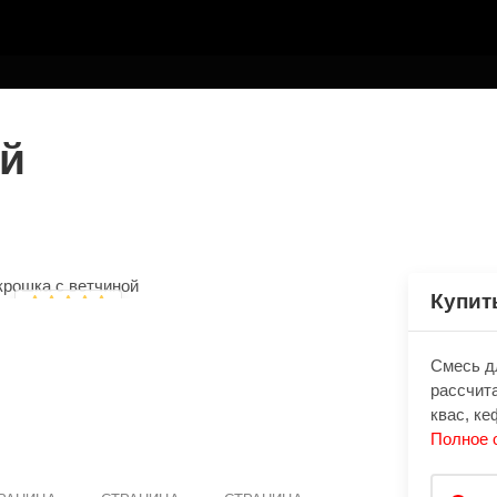
ТЕЛЮ
ой
Купит
Смесь дл
рассчита
квас, ке
Полное 