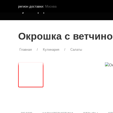
регион доставки:
Москва
Кутья.рф
МЕНЮ ДОСТАВКИ
ПОКУПА
Окрошка с ветчин
Главная
Кулинария
Салаты