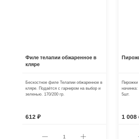
Филе телапии обжаренное в
Пирожк
кляре
Бескостное филе Телапии обжаренное в
Пирожки 
кляре. Подаётся с гарниром на выбор и
начинка: 
зеленью. 170/200 гр.
5шт.
612
1 008