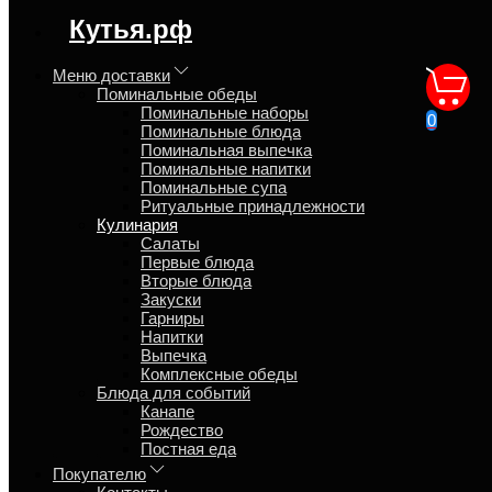
регион доставки:
Кутья.рф
Москва
Меню доставки
Поминальные обеды
Поминальные блюда с
Поминальные наборы
0
Поминальные блюда
доставкой Сегодня 15:05
Поминальная выпечка
Поминальные напитки
Поминальные супа
Главная
Ритуальные принадлежности
Кулинария
Кулинария
Салаты
Быстрая экспресс‑доставка поминальных блюд: получите
Первые блюда
заказ через ~4 часа после оформления (оплаты).
Вторые блюда
Экспресс‑доставка работает ежедневно с 10:00 до 23:00.
Закуски
Заказы оформленные после 19 часов, доставляются на
Гарниры
следующий день с 10 часов. Ближайшая экспресс доставка
Напитки
возможна ~ Сегодня 15:05
Выпечка
Комплексные обеды
Блюда для событий
Канапе
Салаты
Рождество
Постная еда
Первые блюда
Покупателю