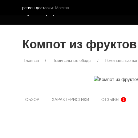
регион доставки:
Москва
Кутья.рф
МЕНЮ ДОСТАВКИ
ПОКУПА
Компот из фруктов
Главная
Поминальные обеды
Поминальные нап
ОБЗОР
ХАРАКТЕРИСТИКИ
ОТЗЫВЫ
1