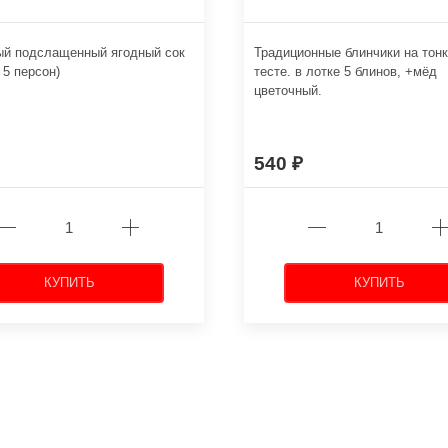
ый подслащенный ягодный сок
Традиционные блинчики на тон
 5 персон)
тесте. в лотке 5 блинов, +мёд
цветочный.
540
КУПИТЬ
КУПИТЬ
←
→