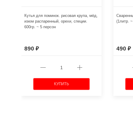
Кутья для поминок. рисовая крупа, мёд,
Сваренн
изюм распаренный, орехи, специи.
(1литр. ~
600гр. ~ 5 персон
890
490
КУПИТЬ