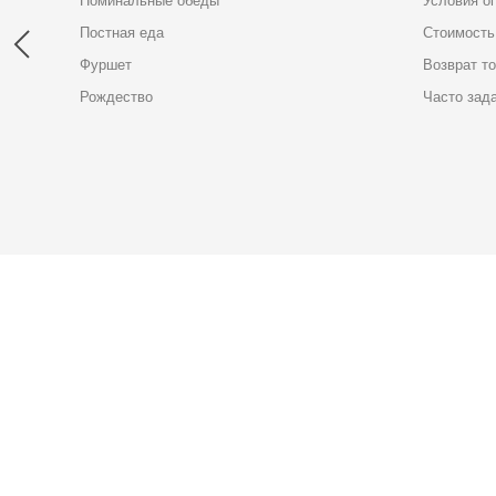
Поминальные обеды
Условия о
Постная еда
Стоимость
Фуршет
Возврат т
Рождество
Часто зад
Карта доставки