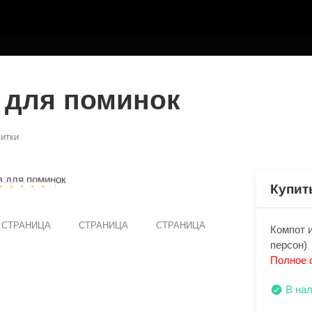
ТЕЛЮ
 для поминок
итки
Купит
СТРАНИЦА
СТРАНИЦА
СТРАНИЦА
Компот и
персон)
Полное 
В на