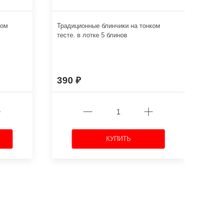
ком
Традиционные блинчики на тонком
Кар
тесте. в лотке 5 блинов
гор
Лот
390
8
КУПИТЬ