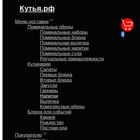
регион доставки:
Кутья.рф
Москва
Меню доставки
Поминальные обеды
Напитки купить напитки
Поминальные наборы
0
Поминальные блюда
принятые для поминок
Поминальная выпечка
Поминальные напитки
Поминальные супа
Главная
Ритуальные принадлежности
Кулинария
Кулинария
Напитки
Салаты
Первые блюда
Мы для Вас подобрали напитки категория товара напитки б/а,
Вторые блюда
цена от 340 руб. до 490 руб. в наличие 8 ед. Можно купить с
Закуски
доставкой Москве.
Какое у Вас событие?
Гарниры
Напитки
Выпечка
28 товаров
Комплексные обеды
Блюда для событий
Товаров на странице
Канапе
12 товаров
Рождество
24 товара
Постная еда
28 товаров
36 товаров
Покупателю
48 товаров