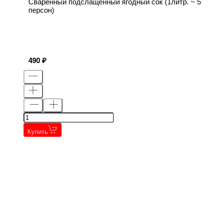
Сваренный подслащенный ягодный сок (1литр. ~ 5
персон)
490
Купить