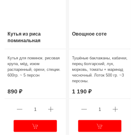
Кутья из риса
Овощное соте
поминальная
Кутья для поминок. рисовая
Тушёные баклажаны, кабачки,
крупа, мёд, изюм
перец болгарский, лук,
распаренный, орехи, специи.
морковь, томаты + маринад
600гр. ~ 5 персон
чесночный. Лоток 500 гр. ~3
персоны.
890
1 190