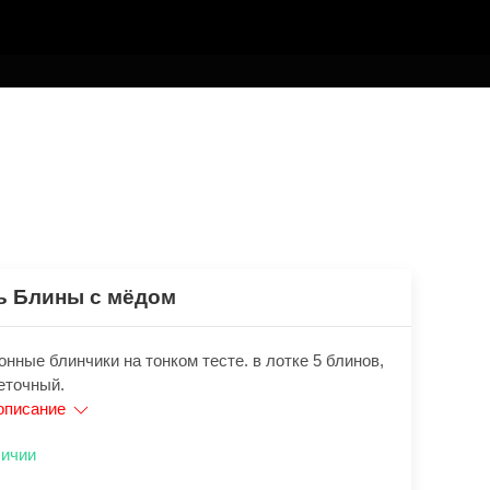
ь Блины с мёдом
нные блинчики на тонком тесте. в лотке 5 блинов,
еточный.
описание
личии