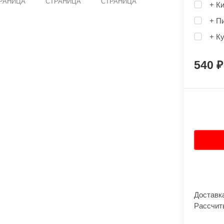
РАНИЦА
СТРАНИЦА
СТРАНИЦА
+ К
+ П
+ Ку
540
Доставк
Рассчит