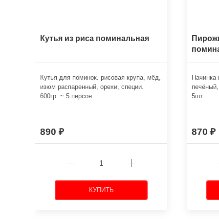
Кутья из риса поминальная
Пирожк
помин
Кутья для поминок. рисовая крупа, мёд,
Начинка 
изюм распаренный, орехи, специи.
печёный,
600гр. ~ 5 персон
5шт.
890
870
КУПИТЬ