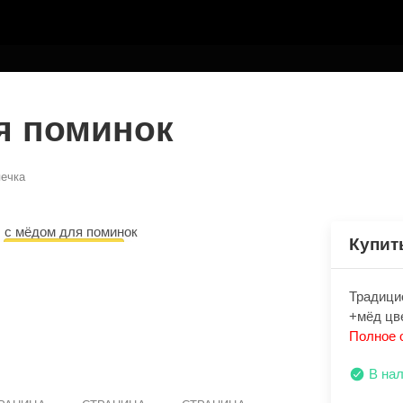
ТЕЛЮ
я поминок
ечка
Купит
ЭКСПРЕСС ДОСТАВКА
Традицио
+мёд цв
Полное 
В на