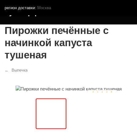
регион доставки:
Москва
Кутья.рф
Пирожки печённые с
начинкой капуста
тушеная
Выпечка