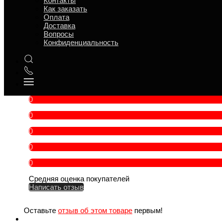
Контакты
t° хранения
5 °C
Как заказать
Срок годности
12 ч
Оплата
Повод
Банкет, Обед, Поминки, Ужин
Доставка
Вопросы
В составе есть
Овощи, Рыба, Яйцо
Конфиденциальность
Категория товара
Идёт в комплекс
, Салаты
Персон
4 —
Вес
550 г
Бренд
Лучший повар
Сельдь под шубой с доставкой на дом отзывы
0
0
0
0
0
Средняя оценка покупателей
Написать отзыв
Оставьте
отзыв об этом товаре
первым!