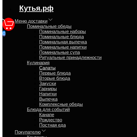
регион доставки:
Кутья.рф
Москва
Меню доставки
Поминальные обеды
Поминальные наборы
0
Поминальные блюда
Сельдь под шубой с доставк
Поминальная выпечка
Поминальные напитки
Поминальные супа
Главная
Ритуальные принадлежности
Кулинария
Кулинария
Салаты
Салаты
Первые блюда
Вторые блюда
Закуски
Обзор
Гарниры
Характеристики
Напитки
Отзывы
Выпечка
Страница
Комплексные обеды
Страница
Блюда для событий
Страница
Канапе
Рождество
Селёдка малосольная, отварные овощи картофель, морковь
Постная еда
Покупателю
Время приготовления
4