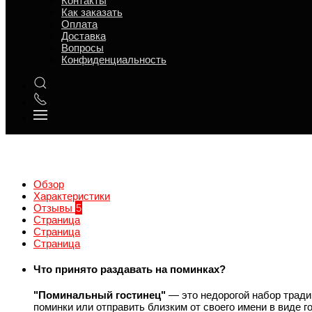
Контакты
Как заказать
Оплата
Доставка
Вопросы
Конфиденциальность
Обзор
Характеристики
Отзывы
5
Страница
Страница
Страница
Что принято раздавать на поминках?
"Поминальный гостинец"
— это недорогой набор тради
поминки или отправить близким от своего имени в виде г