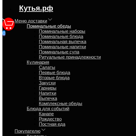
регион доставки:
Кутья.рф
Москва
Меню доставки
Поминальные обеды
Поминальные наборы
0
Поминальные блюда
Поминальный гостинец с до
Поминальная выпечка
Поминальные напитки
Поминальные супа
Главная
Ритуальные принадлежности
Поминальные обеды
Кулинария
Салаты
поминки
мини
Первые блюда
Вторые блюда
Экспресс доставка
Закуски
Гарниры
Напитки
Выпечка
Комплексные обеды
Блюда для событий
Канапе
Рождество
Постная еда
Покупателю