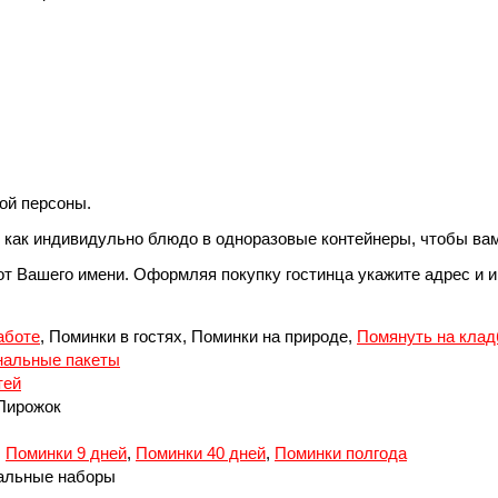
ной персоны.
, как индивидульно блюдо в одноразовые контейнеры, чтобы вам
Вашего имени. Оформляя покупку гостинца укажите адрес и имя
аботе
, Поминки в гостях, Поминки на природе,
Помянуть на кла
альные пакеты
тей
 Пирожок
,
Поминки 9 дней
,
Поминки 40 дней
,
Поминки полгода
альные наборы