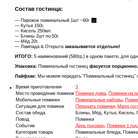
Состав гостинца:
— Пирожок поминальный 1шт ~60г
i
— Кутья 150г.
— Кисель 250мл.
— Блины 2шт по 50г.
— Мёд 20г.
— Лампада & Открыта
заказывается отдельно!
ИТОГО:
5 наименований (580гр.) в одном пакете, для од
Упаковка:
Поминальный гостинец
фасуется порционно
Лайфхак:
Мы можем передать "Поминальный гостинец" от 
Время приготовления
3
Место проведение поминок
Поминки дома
,
Поминки на р
Мобильные поминки
Поминальные наборы
,
Помин
Ситуация для поминок
Передать поминки
,
Мало гос
Состав обеда
Блины, Мёд, Кутья, Кисель,
Повод
Поминки
Событие
День похорон
,
Поминки 1 год
Категория товара
Поминальные блюда, Помин