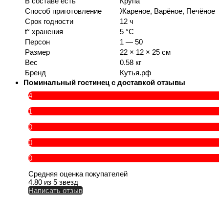
В составе есть
Крупа
Способ приготовление
Жареное, Варёное, Печёное
Срок годности
12 ч
t° хранения
5 °C
Персон
1 — 50
Размер
22 × 12 × 25 см
Вес
0.58 кг
Бренд
Кутья.рф
Поминальный гостинец с доставкой отзывы
4
1
0
0
0
Средняя оценка покупателей
4.80 из 5 звезд
Написать отзыв