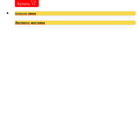
Купить
поминки
мини
Экспресс доставка