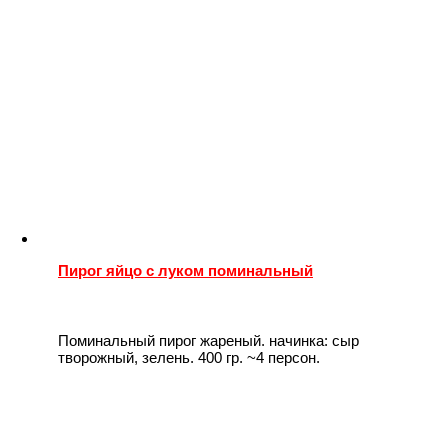
Пирог яйцо с луком поминальный
Поминальный пирог жареный. начинка: сыр
творожный, зелень. 400 гр. ~4 персон.