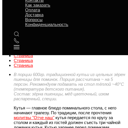
Контакты
Как заказать
Оплата
Доставка
Вопросы
Конфиденциальность
Обзор
Характеристики
Отзывы
Страница
Страница
Страница
В порции 600гр. традиционной кутьи из цельных зёрен
пшеницы для поминок. Порция рассчитана ~ на 5
персон. Рекомендуем подавать на стол тёплой ~40°С
(температура детского питания).
Состав: зёрна пшеницы, мёд цветочный, изюм
распаренный, специи.
Кутья — главное блюдо поминального стола, с него
начинают трапезу. По традиции, после прочтения
молитвы "Отче наш"
кутья передается по кругу за
столом и каждый из гостей должен съесть три чайной
ложечки кутьи. Кутью заранее перед поминками