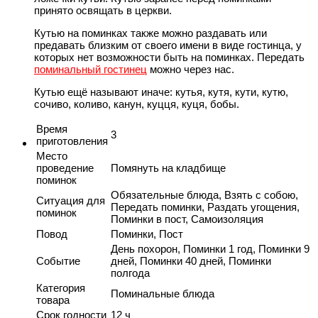
принято освящать в церкви.
Кутью на поминках также можно раздавать или
предавать близким от своего имени в виде гостинца, у
которых нет возможности быть на поминках. Передать
поминальный гостинец
можно через нас.
Кутью ещё называют иначе: кутья, кутя, кути, кутю,
сочиво, коливо, канун, куцця, куця, бобы.
Время
3
приготовления
Место
проведение
Помянуть на кладбище
поминок
Обязательные блюда, Взять с собою,
Ситуация для
Передать поминки, Раздать угощения,
поминок
Поминки в пост, Самоизоляция
Повод
Поминки, Пост
День похорон, Поминки 1 год, Поминки 9
Событие
дней, Поминки 40 дней, Поминки
полгода
Категория
Поминальные блюда
товара
Срок годности
12 ч