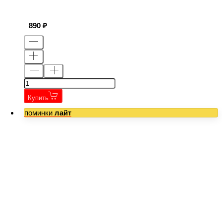
890
Купить
поминки
лайт