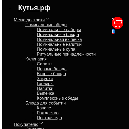
регион доставки:
Кутья.рф
Москва
Меню доставки
Поминальные обеды
Кутья поминальная из
Поминальные наборы
0
Поминальные блюда
пшеницы
Поминальная выпечка
Поминальные напитки
Поминальные супа
Главная
Ритуальные принадлежности
Поминальные обеды
Кулинария
Поминальные блюда
Салаты
Первые блюда
Экспресс доставка
Вторые блюда
Закуски
Гарниры
Напитки
Выпечка
Комплексные обеды
Блюда для событий
Канапе
Рождество
Постная еда
Покупателю