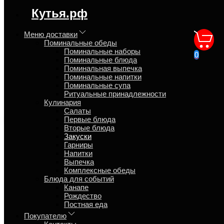
регион доставки:
Кутья.рф
Москва
Меню доставки
Поминальные обеды
Соленья ассорти доставка
Поминальные наборы
0
Поминальные блюда
на дом
Поминальная выпечка
Поминальные напитки
Поминальные супа
Главная
Ритуальные принадлежности
Кулинария
Кулинария
Закуски
Салаты
Первые блюда
Вторые блюда
Закуски
Обзор
Гарниры
Характеристики
Напитки
Отзывы
Выпечка
Страница
Комплексные обеды
Страница
Блюда для событий
Страница
Канапе
Рождество
Маринованный перец, чеснок, черемша и огурцы
Постная еда
солёные. Лоток 350 гр. ~4-5 персоны.
Покупателю