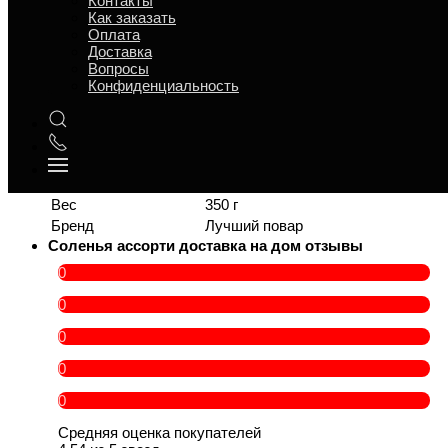
Контакты
Время приготовления
5
Как заказать
t° хранения
5 °C
Оплата
Срок годности
12 ч
Доставка
Ситуация для
Вопросы
Поминки в пост
поминок
Конфиденциальность
Банкет, Обед, Поминки, Пост,
Повод
Ужин
В составе есть
Овощи
Категория товара
Идёт в комплекс
, Закуски
Персон
4 — 5
Вес
350 г
Бренд
Лучший повар
Соленья ассорти доставка на дом отзывы
0
0
0
0
0
Средняя оценка покупателей