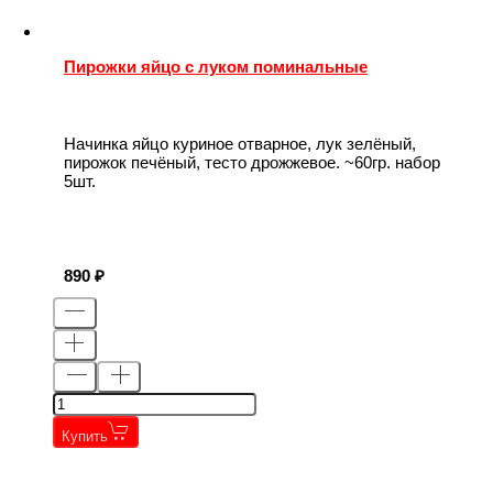
Пирожки яйцо с луком поминальные
Начинка яйцо куриное отварное, лук зелёный,
пирожок печёный, тесто дрожжевое. ~60гр. набор
5шт.
890
Купить