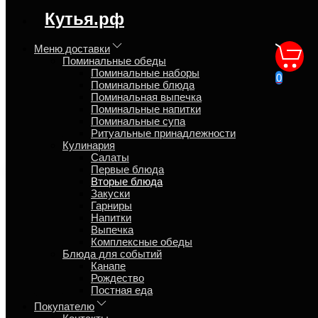
регион доставки:
Кутья.рф
Москва
Меню доставки
Поминальные обеды
Свиная шейка жареная с
Поминальные наборы
0
Поминальные блюда
гарниром на выбор
Поминальная выпечка
Поминальные напитки
Поминальные супа
Главная
Ритуальные принадлежности
Кулинария
Кулинария
Вторые блюда
Салаты
Первые блюда
Вторые блюда
Закуски
Обзор
Гарниры
Характеристики
Напитки
Отзывы
Выпечка
Страница
Комплексные обеды
Страница
Блюда для событий
Страница
Канапе
Рождество
Шейка свиная жареная. специи соль, перец. подаётся с
Постная еда
гарниром на выбор. 170/200 гр.
Покупателю