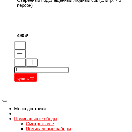
Сваренный подслащенный ягодный сок (1литр. ~ 5
персон)
490
Купить
←
→
←
→
Меню доставки
Поминальные обеды
Смотреть все
Поминальные наборы