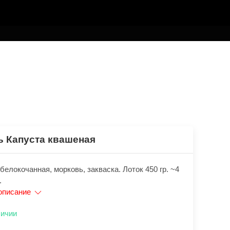
ь Капуста квашеная
белокочанная, морковь, закваска. Лоток 450 гр. ~4
.
описание
личии