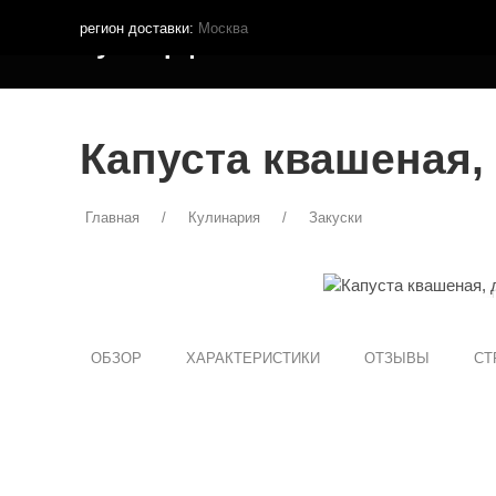
регион доставки:
Москва
Кутья.рф
МЕНЮ ДОСТАВКИ
ПОКУПА
Капуста квашеная,
Главная
Кулинария
Закуски
ОБЗОР
ХАРАКТЕРИСТИКИ
ОТЗЫВЫ
СТ