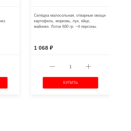
.
Селёдка малосольная, отварные овощи
Мар
нез.
картофель, морковь, лук, яйцо,
и о
майонез. Лоток 600 гр. ~4 персоны.
пер
1 068
8
КУПИТЬ