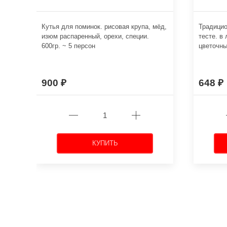
Кутья для поминок. рисовая крупа, мёд,
Традицио
изюм распаренный, орехи, специи.
тесте. в
600гр. ~ 5 персон
цветочны
900
648
КУПИТЬ