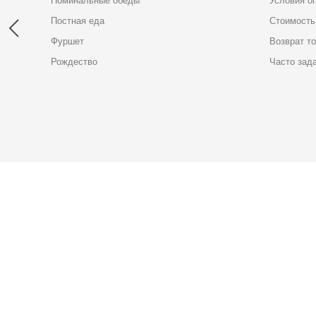
Поминальные обеды
Условия о
Постная еда
Стоимость
Фуршет
Возврат т
Рождество
Часто зад
Карта доставки