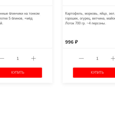
нные блинчики на тонком
Картофель, морковь, яйцо, зел
 лотке 5 блинов, +мёд
горошек, огурец, ветчина, майо
й.
Лоток 700 гр. ~4 персоны.
996
КУПИТЬ
КУПИТЬ
←
→