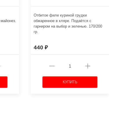
Отбитое филе куриной грудки
Обе
 майонез.
обжаренное в кляре. Подаётся с
пол
гарниром на выбор и зеленью. 170/200
4-х
гр.
440
7
КУПИТЬ