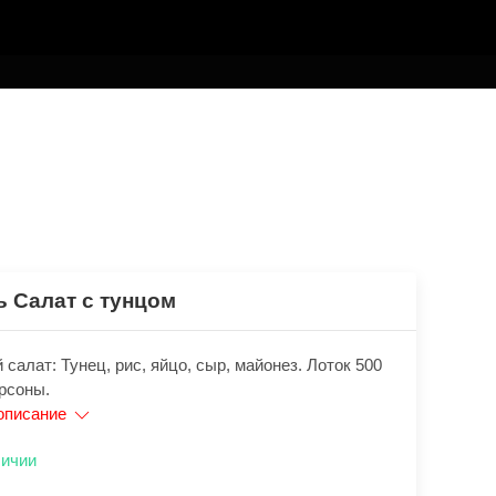
ь Салат с тунцом
салат: Тунец, рис, яйцо, сыр, майонез. Лоток 500
ерсоны.
описание
личии