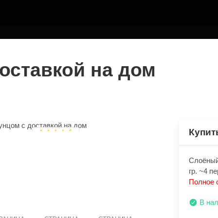
ТЕЛЮ
доставкой на дом
Купит
Слоёный 
гр. ~4 п
Полное 
В на