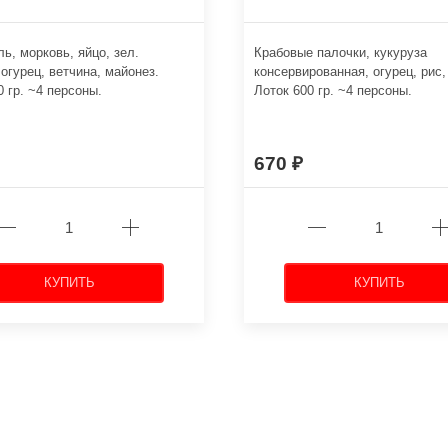
ь, морковь, яйцо, зел.
Крабовые палочки, кукуруза
 огурец, ветчина, майонез.
консервированная, огурец, рис,
0 гр. ~4 персоны.
Лоток 600 гр. ~4 персоны.
670
КУПИТЬ
КУПИТЬ
←
→