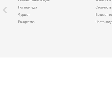
Поминальные обеды
Условия о
Постная еда
Стоимость
Фуршет
Возврат т
Рождество
Часто зад
Карта доставки