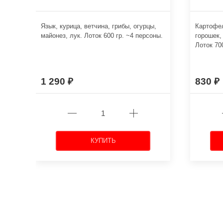
Язык, курица, ветчина, грибы, огурцы,
Картофел
майонез, лук. Лоток 600 гр. ~4 персоны.
горошек,
Лоток 70
1 290
830
КУПИТЬ