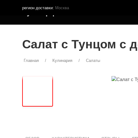
регион доставки:
Москва
Кутья.рф
МЕНЮ ДОСТАВКИ
ПОКУПА
Салат с Тунцом с 
Главная
Кулинария
Салаты