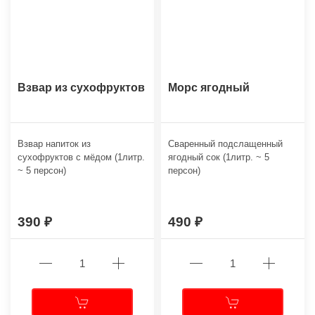
Взвар из сухофруктов
Морс ягодный
Взвар напиток из
Сваренный подслащенный
сухофруктов с мёдом (1литр.
ягодный сок (1литр. ~ 5
~ 5 персон)
персон)
390
490