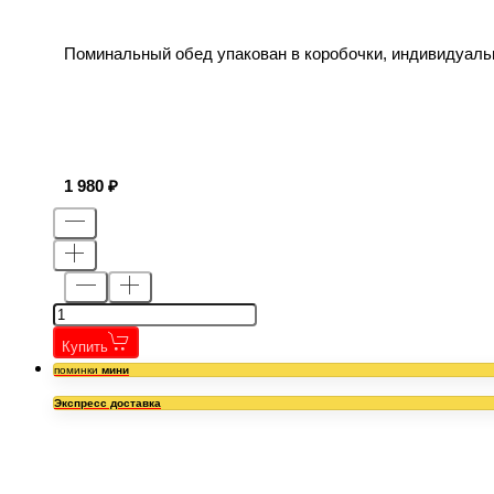
Поминальный обед упакован в коробочки, индивидуаль
1 980
Купить
поминки
мини
Экспресс доставка