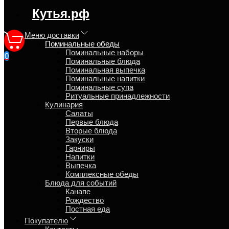
регион доставки:
Кутья.рф
Москва
Меню доставки
Поминальные обеды
Меню для поминок на "Полго
Поминальные наборы
0
Поминальные блюда
Поминальная выпечка
Главная
Поминальные напитки
Поминальные обеды
Поминальные супа
Ритуальные принадлежности
Поминки на полгода усопшего проводят на своё усмотрение и ц
Кулинария
Салаты
Рассмотрите наши предложения для организации поминок дома,
Первые блюда
Вторые блюда
Закуски
Гарниры
Поминальные наборы
Напитки
Выпечка
Поминальные блюда
Комплексные обеды
Блюда для событий
Поминальная выпечка
Канапе
Рождество
Поминальные напитки
Постная еда
Покупателю
Поминальные супа