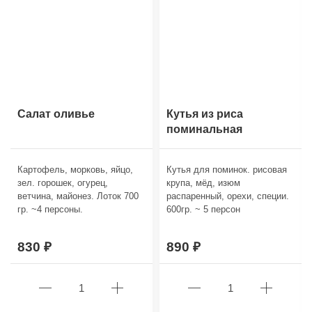
Салат оливье
Кутья из риса
поминальная
Картофель, морковь, яйцо,
Кутья для поминок. рисовая
зел. горошек, огурец,
крупа, мёд, изюм
ветчина, майонез. Лоток 700
распаренный, орехи, специи.
гр. ~4 персоны.
600гр. ~ 5 персон
830
890