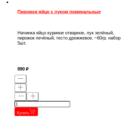
Пирожки яйцо с луком поминальные
Начинка яйцо куриное отварное, лук зелёный,
пирожок печёный, тесто дрожжевое. ~60гр. набор
5шт.
890
Купить