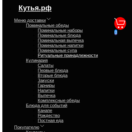
регион доставки:
Кутья.рф
Москва
Меню доставки
Поминальные обеды
Одноразовая посуда
Поминальные наборы
0
Поминальные блюда
Поминальная выпечка
Главная
Поминальные напитки
Поминальные обеды
Поминальные супа
Ритуальные принадлежности
Ритуальные принадлежности
Кулинария
Салаты
Первые блюда
Вторые блюда
Закуски
Гарниры
Напитки
Выпечка
Комплексные обеды
Блюда для событий
Канапе
Рождество
Постная еда
Покупателю
Обзор