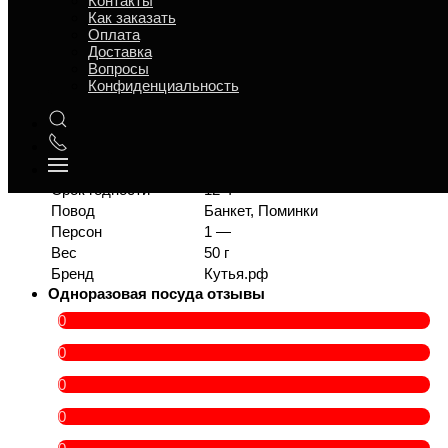
Контакты
Характеристики
Как заказать
Отзывы
Оплата
Страница
Доставка
Страница
Вопросы
Страница
Конфиденциальность
В магазине «Кутья.рф» можно заказать одноразовая
посуда - цена 119 руб. +доставка Москве (стоимость
доставки расчитывается в корзине).
Время приготовления
3
Срок годности
12 ч
Повод
Банкет, Поминки
Персон
1 —
Вес
50 г
Бренд
Кутья.рф
Одноразовая посуда отзывы
0
0
0
0