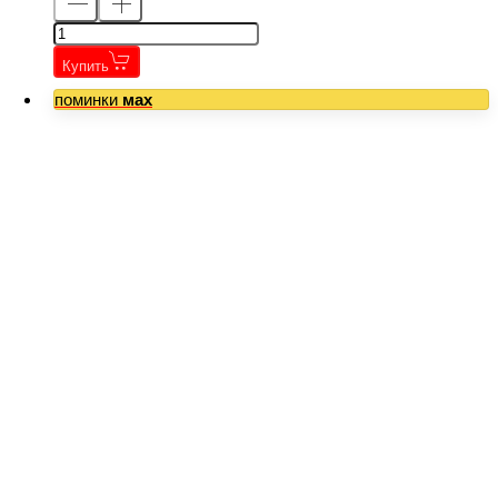
Купить
поминки
мах