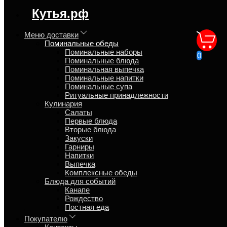
регион доставки:
Кутья.рф
Москва
Меню доставки
Поминальные обеды
Поминальные обеды на 10
Поминальные наборы
0
Поминальные блюда
человек с доставкой
Поминальная выпечка
Поминальные напитки
Поминальные супа
Главная
Ритуальные принадлежности
Поминальные обеды
Кулинария
Салаты
Предлагаем домашние поминальные обеды на 10 человек.
Первые блюда
Заказанные обеды доставим горячими, упакованы в
Вторые блюда
презентабельную одноразовую посуду. Салаты и закуски
Закуски
будут, как общие блюда на столе, горячее порционно.
Гарниры
Доставим уже через 6-8 рабочих часов. Одноразовую посуду
Напитки
можно заказать отдельно. Работаем по предоплате 30%,
Выпечка
остаток курьеру.
Комплексные обеды
Блюда для событий
Канапе
Рождество
Поминальные наборы
Постная еда
Покупателю
Поминальные блюда