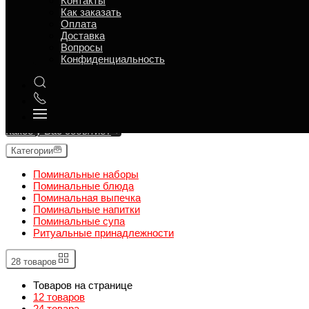
Контакты
Как заказать
Поминальная выпечка
Оплата
Доставка
Поминальные напитки
Вопросы
Конфиденциальность
Поминальные супа
Ритуальные принадлежности
←
→
Какое у Вас событие?
Категории
Поминальные наборы
Поминальные блюда
Поминальная выпечка
Поминальные напитки
Поминальные супа
Ритуальные принадлежности
28 товаров
Товаров на странице
12 товаров
24 товара