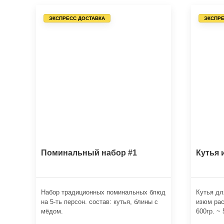
ЭКСПРЕСС ДОСТАВКА
ЭКСПРЕ
Поминальный набор #1
Кутья 
Набор традиционных поминальных блюд
Кутья дл
на 5-ть персон. состав: кутья, блины с
изюм рас
мёдом.
600гр. ~