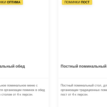
НКИ
ОПТИМА
ПОМИНКИ
ПОСТ
альный обед
Постный поминальный
ьное поминальное меню с
Постный поминальный стол, д
ля организации поминок в обед
организации традиционных пом
 столом от 4-х персон.
пост от 4-х персон.