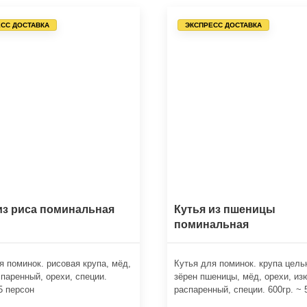
СС ДОСТАВКА
ЭКСПРЕСС ДОСТАВКА
из риса поминальная
Кутья из пшеницы
поминальная
я поминок. рисовая крупа, мёд,
Кутья для поминок. крупа цель
паренный, орехи, специи.
зёрен пшеницы, мёд, орехи, из
 5 персон
распаренный, специи. 600гр. ~ 