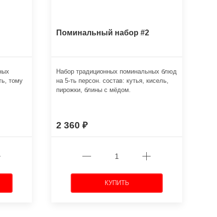
Поминальный набор #2
ных
Набор традиционных поминальных блюд
ть, тому
на 5-ть персон. состав: кутья, кисель,
пирожки, блины с мёдом.
2 360
КУПИТЬ