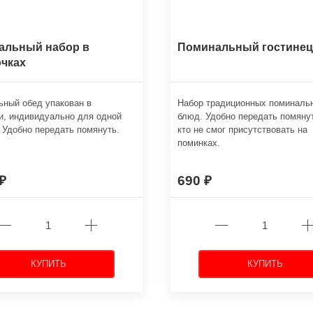
альный набор в
Поминальный гостинец
чках
ный обед упакован в
Набор традиционных поминаль
и, индивидуально для одной
блюд. Удобно передать помяну
 Удобно передать помянуть.
кто не смог присутствовать на
поминках.
690
КУПИТЬ
КУПИТЬ