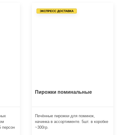
ЭКСПРЕСС ДОСТАВКА
Пирожки поминальные
ных
Печённые пирожки для поминок,
юм
начинка в ассортименте. 5шт. в коробке
5 персон
~300гр.