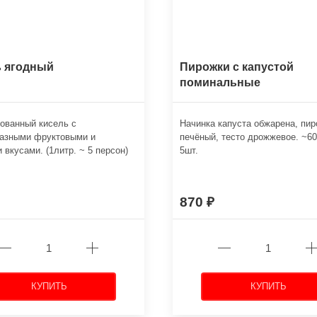
ь ягодный
Пирожки с капустой
поминальные
ованный кисель с
Начинка капуста обжарена, пи
разными фруктовыми и
печёный, тесто дрожжевое. ~60
 вкусами. (1литр. ~ 5 персон)
5шт.
870
КУПИТЬ
КУПИТЬ