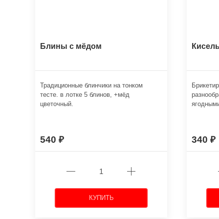
Блины с мёдом
Кисел
Традиционные блинчики на тонком
Брикетир
тесте. в лотке 5 блинов, +мёд
разнооб
цветочный.
ягодными
540
340
КУПИТЬ