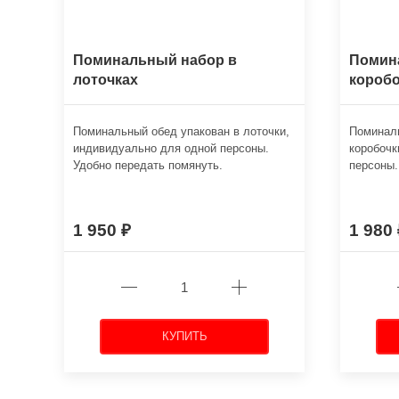
Поминальный набор в
Помин
лоточках
коробо
Поминальный обед упакован в лоточки,
Поминаль
индивидуально для одной персоны.
коробочк
Удобно передать помянуть.
персоны.
1 950
1 980
КУПИТЬ