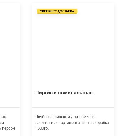
ЭКСПРЕСС ДОСТАВКА
Пирожки поминальные
ных
Печённые пирожки для поминок,
юм
начинка в ассортименте. 5шт. в коробке
5 персон
~300гр.