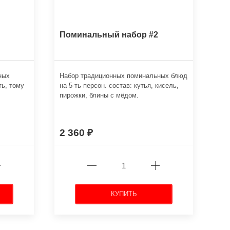
Поминальный набор #2
ных
Набор традиционных поминальных блюд
ть, тому
на 5-ть персон. состав: кутья, кисель,
пирожки, блины с мёдом.
2 360
КУПИТЬ