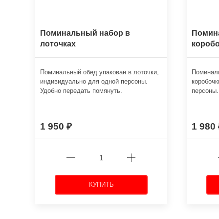
Поминальный набор в
Помин
лоточках
коробо
Поминальный обед упакован в лоточки,
Поминаль
индивидуально для одной персоны.
коробочк
Удобно передать помянуть.
персоны.
1 950
1 980
КУПИТЬ