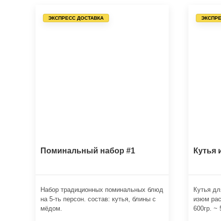
ЭКСПРЕСС ДОСТАВКА
ЭКСПРЕ
Поминальный набор #1
Кутья 
Набор традиционных поминальных блюд
Кутья дл
на 5-ть персон. состав: кутья, блины с
изюм рас
мёдом.
600гр. ~