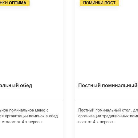
НКИ
ОПТИМА
ПОМИНКИ
ПОСТ
альный обед
Постный поминальный
ьное поминальное меню с
Постный поминальный стол, д
ля организации поминок в обед
организации традиционных пом
 столом от 4-х персон.
пост от 4-х персон.