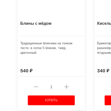
Блины с мёдом
Кисел
Традиционные блинчики на тонком
Брикетир
тесте. в лотке 5 блинов, +мёд
разнооб
цветочный.
ягодными
540
340
КУПИТЬ