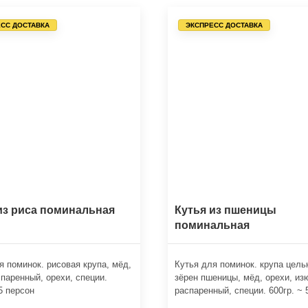
СС ДОСТАВКА
ЭКСПРЕСС ДОСТАВКА
из риса поминальная
Кутья из пшеницы
поминальная
я поминок. рисовая крупа, мёд,
Кутья для поминок. крупа цель
паренный, орехи, специи.
зёрен пшеницы, мёд, орехи, из
 5 персон
распаренный, специи. 600гр. ~ 