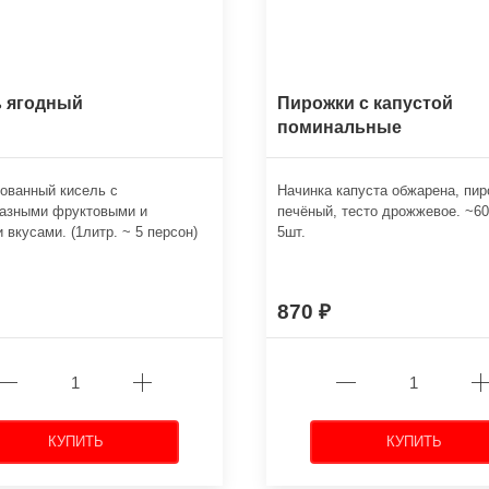
ь ягодный
Пирожки с капустой
поминальные
ованный кисель с
Начинка капуста обжарена, пи
разными фруктовыми и
печёный, тесто дрожжевое. ~60
 вкусами. (1литр. ~ 5 персон)
5шт.
870
КУПИТЬ
КУПИТЬ