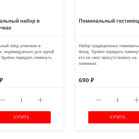
альный набор в
Поминальный гостинец
чках
ный обед упакован в
Набор традиционных поминаль
и, индивидуально для одной
блюд. Удобно передать помяну
 Удобно передать помянуть.
кто не смог присутствовать на
поминках.
690
КУПИТЬ
КУПИТЬ