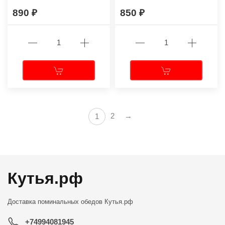
890
850
2
→
1
Кутья.рф
Доставка поминальных обедов
Кутья.рф
+74994081945