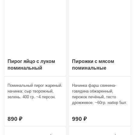
Пирог яйцо с луком
Пирожки с мясом
поминальный
поминальные
Поминальный пирог жареный.
Начинка фарш свинина-
начинка: сыр творожный,
говядина обжаренный,
зелень. 400 гр. ~4 персон.
пирожок печёный, тесто
дрожжевое. ~60гр. набор 5шт.
890
990