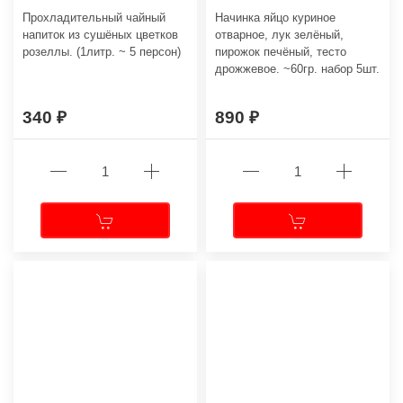
Прохладительный чайный
Начинка яйцо куриное
напиток из сушёных цветков
отварное, лук зелёный,
розеллы. (1литр. ~ 5 персон)
пирожок печёный, тесто
дрожжевое. ~60гр. набор 5шт.
340
890