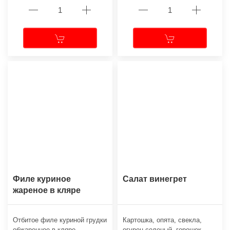
Филе куриное
Салат винегрет
жареное в кляре
Отбитое филе куриной грудки
Картошка, опята, свекла,
обжаренное в кляре.
огурец соленый, горошек,