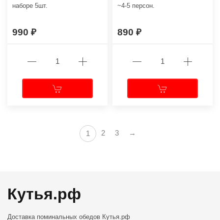
наборе 5шт.
~4-5 персон.
990
890
2
3
→
1
Кутья.рф
Доставка поминальных обедов
Кутья.рф