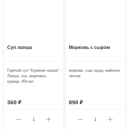
Суп лапша
Морковь с сыром
Горячий суп "Куриная лапша".
морковь, сыр гауда, майонез,
Лапша, лук, морковка,
чеснок
курица. 450 мл.
360
890