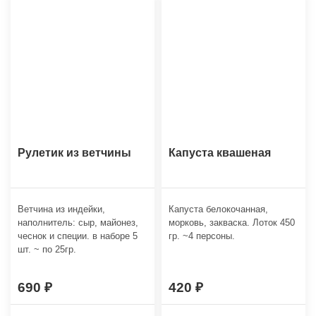
Рулетик из ветчины
Капуста квашеная
Ветчина из индейки,
Капуста белокочанная,
наполнитель: сыр, майонез,
морковь, закваска. Лоток 450
чеснок и специи. в наборе 5
гр. ~4 персоны.
шт. ~ по 25гр.
690
420