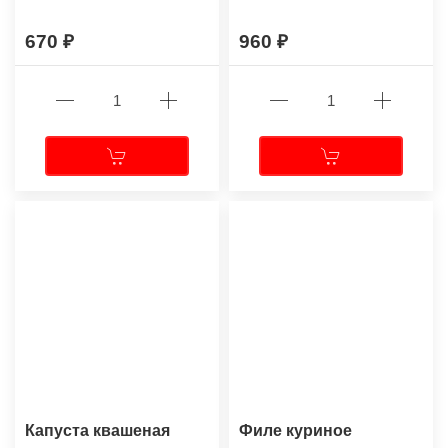
670
960
Капуста квашеная
Филе куриное