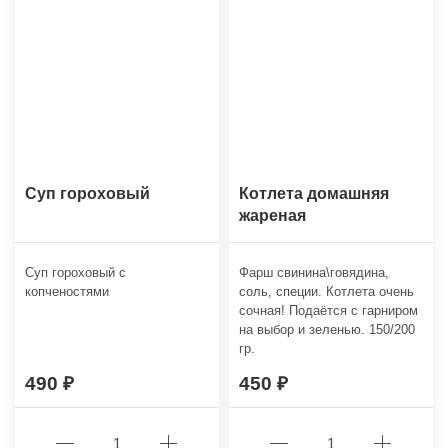
Суп гороховый
Котлета домашняя
жареная
Суп гороховый с
Фарш свинина\говядина,
копченостями
соль, специи. Котлета очень
сочная! Подаётся с гарниром
на выбор и зеленью. 150/200
гр.
490
450