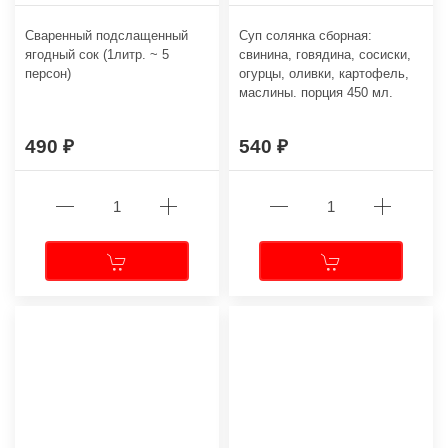
Сваренный подслащенный
Суп cолянка сборная:
ягодный сок (1литр. ~ 5
свинина, говядина, сосиски,
персон)
огурцы, оливки, картофель,
маслины. порция 450 мл.
490
540